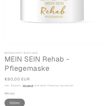
Medien
1
in
BERGSCHATZ BOUTIQUE
MEIN SEIN Rehab -
Modal
öffnen
Pflegemaske
Normaler
€80,00 EUR
Preis
Inkl. Steuern.
Versand
wird beim Checkout berechnet
Menge
100ml