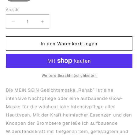
Anzahl
Anzahl
Verringere
Erhöhe
die
die
Menge
Menge
für
für
In den Warenkorb legen
MEIN
MEIN
SEIN
SEIN
Rehab
Rehab
-
-
Pflegemaske
Pflegemaske
Weitere Bezahlmöglichkeiten
Die MEIN SEIN Gesichtsmaske „Rehab” ist eine
intensive Nachtpflege oder eine aufbauende Glow-
Maske für die wöchentliche Intensivpflege aller
Hauttypen. Mit der Kraft heimischer Essenzen und den
Knospen der Brombeere genieße ich aufbauende
Widerstandskraft mit tiefgenährtem, gefestigtem und